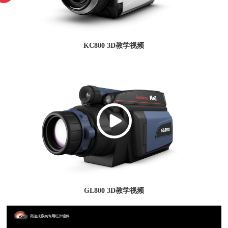
KC800 3D教学视频
GL800 3D教学视频