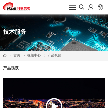
技术服务
首页
视频中心
产品视频
产品视频